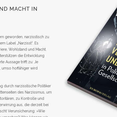
ND MACHT IN
 geworden, narzisstisch zu
em Label „Narzisst“. Es
rriere, Wohlstand und Macht.
nterstützen die Entwicklung
e Aussage trifft zu: Je
t, umso hoffähiger wird
 durch narzisstische Politiker
ttenseiten des Narzissmus, um
oritären, zu Kontrolle und
rwirrung aus, die derzeit bei
rscht Verunsicherung: »Wie