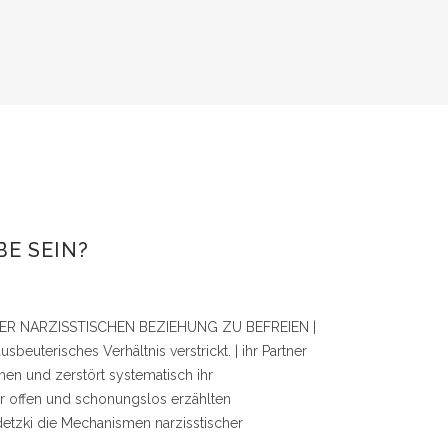
BE SEIN?
NER NARZISSTISCHEN BEZIEHUNG ZU BEFREIEN |
ausbeuterisches Verhältnis verstrickt. | ihr Partner
hmen und zerstört systematisch ihr
r offen und schonungs­los erzählten
detzki die Mechanismen narzisstischer